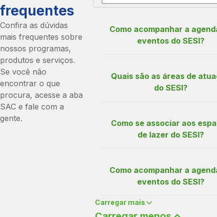
frequentes
Confira as dúvidas
Como acompanhar a agend
mais frequentes sobre
eventos do SESI?
nossos programas,
produtos e serviços.
Caso deseje acompanhar os 
Se você não
Quais são as áreas de atu
do SESI Nacional basta aces
encontrar o que
do SESI?
área especial EVENTOS, disp
procura, acesse a aba
no Portal da Indústria
clicand
SAC e fale com a
Para acompanhar os evento
Saúde e segurança na indústr
gente.
Como se associar aos esp
SESI do seu estado é necess
Sesi Viva+
de lazer do SESI?
que entre em contato direta
Consultoria e assessori
com o seu regional.
ergonomia
Serviço médicos e
As regras de associação par
Como acompanhar a agend
Clique aqui
para conferir os
ocupacionais
espaços de lazer do SESI va
eventos do SESI?
contatos das unidades do SE
Exames ocupacionais
acordo com cada estado.
todo o país.
Centros de Inovação S
Carregar mais
Para obter informações deta
Caso deseje acompanhar os 
Carregar menos