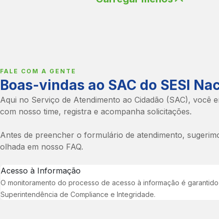
sobre valores, requisitos e
do SESI Nacional basta aces
Educação básica e continuad
benefícios, recomendamos q
área especial EVENTOS, disp
Robótica
entre em contato diretament
no Portal da Indústria
clicand
Educação de Jovens e 
unidade do clube mais próxi
Para acompanhar os evento
consulte diretamente o
SESI do seu estado é necess
Departamento Regional do S
que entre em contato direta
FALE COM A GENTE
seu estado.
com o seu regional.
Boas-vindas ao SAC do SESI Nac
Clique aqui
para conferir os
Clique aqui
para conferir os
Aqui no Serviço de Atendimento ao Cidadão (SAC), você e
contatos das unidades do SE
contatos das unidades do SE
com nosso time, registra e acompanha solicitações.
todo o país.
todo o país.
Antes de preencher o formulário de atendimento, sugeri
olhada em nosso FAQ.
Acesso à Informação
O monitoramento do processo de acesso à informação é garantido
Superintendência de Compliance e Integridade.