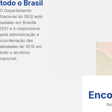
todo o Brasil
Envie elogios, críticas, sugestões, reclamações e denúncia
O Departamento
Nacional do SESI está
Entre em contato a nossa ouvidoria mais perto de você.
sediado em Brasília
(DF) e é responsável
pela administração e
coordenação das
atividades do SESI em
todo o território
nacional.
Enco
No