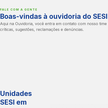
ou DF
FALE COM A GENTE
Boas-vindas à ouvidoria do SESI
Entre em contato com o nosso Serviço de Atendimento ao
perto de você.
Aqui na Ouvidoria, você entra em contato com nosso time 
críticas, sugestões, reclamações e denúncias.
Unidades
FALE COM A GENTE
Boas-vindas à ouvidoria do SESI
SESI em
estado ou DF