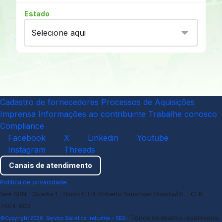
Estado
Cadastro de fornecedores
Processos de Aquisições
Imprensa
Informações ao contribuinte
Trabalhe conosco
Compliance
Facebook
X
Linkedin
Youtube
Instagram
Threads
Canais de atendimento
Política de privacidade
SBN - Quadra 1 - Bloco C Ed. Roberto Simonsen Brasília/DF - CEP
Sede
7004-903
Todos os direitos reservados.
©Copyright 2026. Serviço Social da Indústria - SESI.