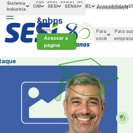
Sistema
Portal da
CNI
SESI
SENAI
IEL
Pular para o Conteúdo principal
CNI
SESI
SENAI
IEL
Acessibilidade
E
Acessibilidade
EN
Indústria
Industria
&nbps
&nbps
Para
Para su
Acessar a
você
empres
página
taque